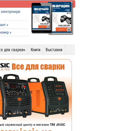
а электронную
иант
»
 номер
»
се для сварки»
Книги
Выставки