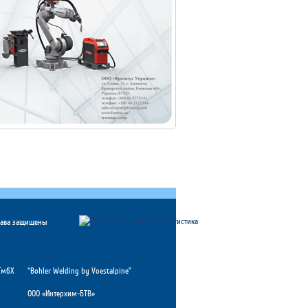
рава защищены
ГмбХ
“Bohler Welding by Voestalpine”
ООО «Интерхим-БТВ»