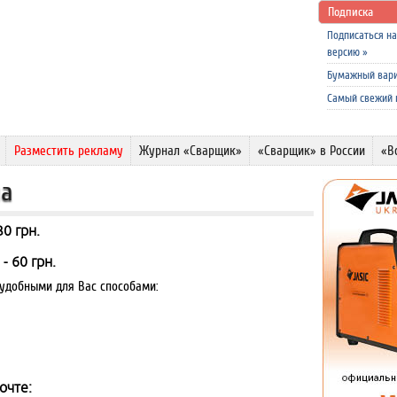
Подписка
Подписаться н
версию
»
Бумажный вар
Самый свежий
Разместить рекламу
Журнал «Сварщик»
«Сварщик» в России
«В
ла
0 грн.
- 60 грн.
добными для Вас способами:
очте: