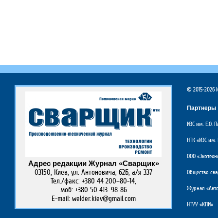
© 2015-2026
Партнеры
ИЭС им. Е.О.
НТК «ИЭС им. 
ООО «Экотехн
Адрес редакции Журнал «Сварщик»
03150, Киев, ул. Антоновича, 62Б, а/я 337
Общество св
Тел./факс: +380 44 200–80-14,
Журнал «Авто
моб: +380 50 413–98-86
E-mail: welder.kiev@gmail.com
НТУУ «КПИ»