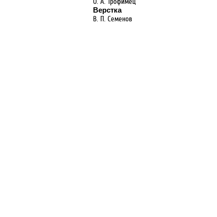
О. А. Трофимец
Верстка
В. П. Семенов