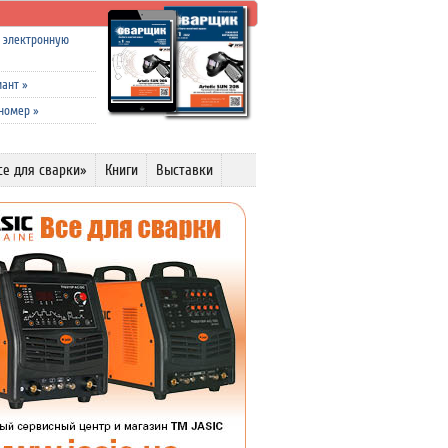
а электронную
иант
»
 номер
»
се для сварки»
Книги
Выставки