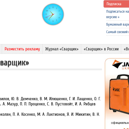
Подписка
Подписаться н
версию
»
Бумажный вар
Самый свежий
Разместить рекламу
Журнал «Сварщик»
«Сварщик» в России
«В
Сварщик»
вилов, Ю. В. Демченко, В. М. Илюшенко, Г. И. Лащенко, О. Г.
 А. Мазур, П. П. Проценко, C. В. Пустовойт, И. А. Рябцев
колян, П. А. Косенко, М. А. Лактионов, Я. И. Микитин, В. Н.