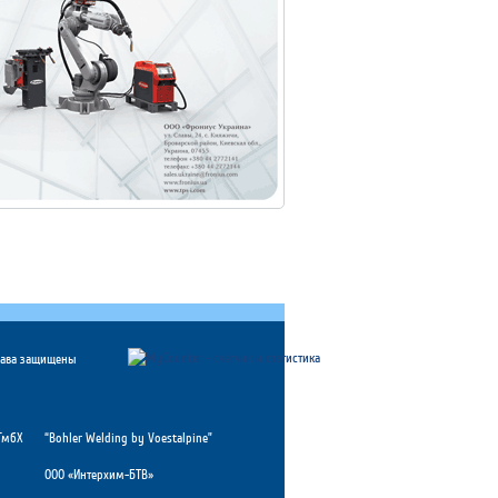
рава защищены
ГмбХ
“Bohler Welding by Voestalpine”
ООО «Интерхим-БТВ»