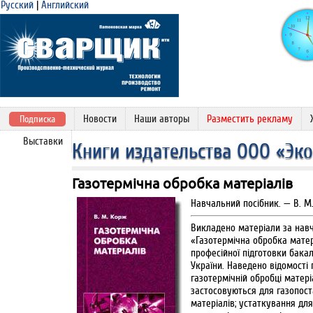
Русский
|
Английский
Новости
Наши авторы
Разместить рекламу
Подписка
Выставки
Книги издательства ООО «Эк
Газотермічна обробка матеріалів
Навчальний посібник. — В. М. 
Викладено матеріали за нав
«Газотермічна обробка матер
професійної підготовки бак
України. Наведено відомості 
газотермічній обробці матері
застосовуються для газопост
матеріалів; устаткування для