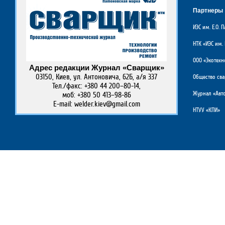
Партнеры
ИЭС им. Е.О.
НТК «ИЭС им. 
ООО «Экотехн
Адрес редакции Журнал «Сварщик»
03150, Киев, ул. Антоновича, 62Б, а/я 337
Общество св
Тел./факс: +380 44 200–80-14,
Журнал «Авто
моб: +380 50 413–98-86
E-mail: welder.kiev@gmail.com
НТУУ «КПИ»