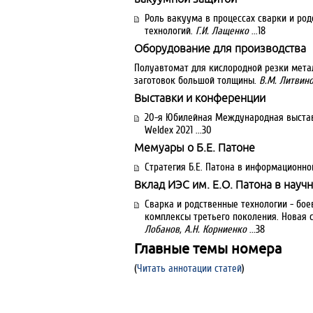
Роль вакуума в процессах сварки и ро
технологий.
Г.И. Лащенко
...18
Оборудование для производства
Полуавтомат для кислородной резки мета
заготовок большой толщины.
В.М. Литвино
Выставки и конференции
20-я Юбилейная Международная выстав
Weldex 2021 ...30
Мемуары о Б.Е. Патоне
Стратегия Б.Е. Патона в информационно
Вклад ИЭС им. Е.О. Патона в науч
Сварка и родственные технологии - бое
комплексы третьего поколения. Новая 
Лобанов, А.Н. Корниенко
...38
Главные темы номера
(
Читать аннотации статей
)