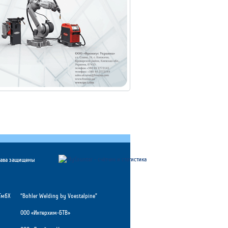
рава защищены
ГмбХ
“Bohler Welding by Voestalpine”
ООО «Интерхим-БТВ»