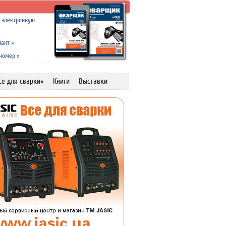
а электронную
иант
»
 номер
»
се для сварки»
Книги
Выставки