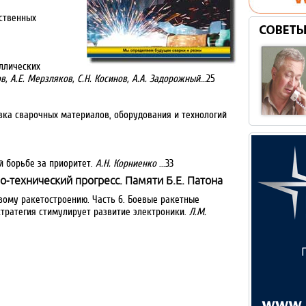
дственных
ллических
в, А.Е. Мерзляков, С.Н. Косинов, А.А. Задорожный
...25
ка сварочных материалов, оборудования и технологий
й борьбе за приоритет.
А.Н. Корниенко
...33
но-технический прогресс. Памяти Б.Е. Патона
вому ракетостроению. Часть 6. Боевые ракетные
стратегия стимулирует развитие электроники.
Л.М.