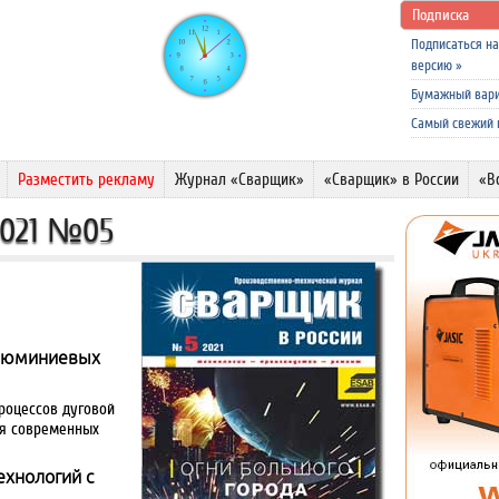
Подписка
Подписаться н
версию
»
Бумажный вар
Самый свежий
Разместить рекламу
Журнал «Сварщик»
«Сварщик» в России
«В
2021 №05
алюминиевых
роцессов дуговой
ия современных
ехнологий с