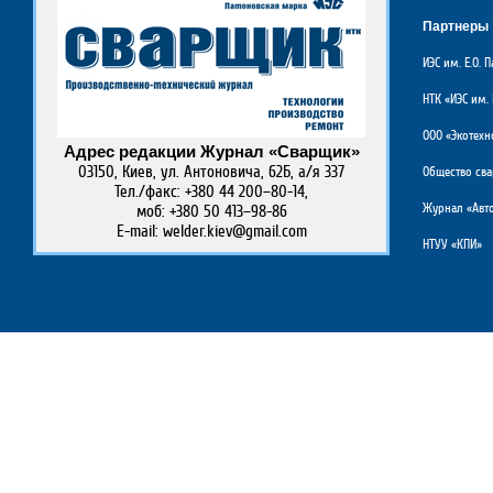
Партнеры
ИЭС им. Е.О.
НТК «ИЭС им. 
ООО «Экотехн
Адрес редакции Журнал «Сварщик»
03150, Киев, ул. Антоновича, 62Б, а/я 337
Общество св
Тел./факс: +380 44 200–80-14,
Журнал «Авто
моб: +380 50 413–98-86
E-mail: welder.kiev@gmail.com
НТУУ «КПИ»