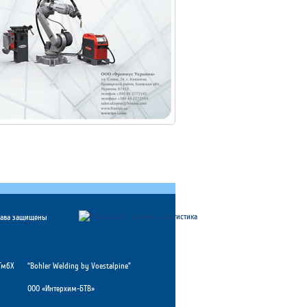
рава защищены
ГмбХ
“Bohler Welding by Voestalpine”
ООО «Интерхим-БТВ»