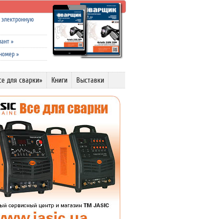
а электронную
иант
»
 номер
»
се для сварки»
Книги
Выставки