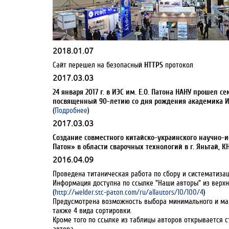
2018.01.07
Сайт перешел на безопасный
HTTPS
протокол
2017.03.03
24 января 2017 г. в ИЭС им. Е.О. Патона НАНУ прошел 
посвященный 90-летию со дня рождения академика И
(
Подробнее
)
2017.03.03
Создание совместного китайско-украинского научно-
Патон» в области сварочных технологий в г. Яньтай, К
2016.04.09
Проведена титаническая работа по сбору и систематиза
Информация доступна по ссылке "Наши авторы" из верхн
(
http://welder.stc-paton.com/ru/allautors/10/100/4
)
Предусмотрена возможность выбора минимального и мак
также 4 вида сортировки.
Кроме того по ссылке из таблицы авторов открывается с
автора.