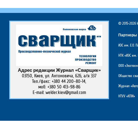
© 2015-2026
Партнеры
ИЭС им. Е.О.
НТК «ИЭС им. 
ООО «Экотехн
Адрес редакции Журнал «Сварщик»
03150, Киев, ул. Антоновича, 62Б, а/я 337
Общество св
Тел./факс: +380 44 200–80-14,
Журнал «Авто
моб: +380 50 413–98-86
E-mail: welder.kiev@gmail.com
НТУУ «КПИ»