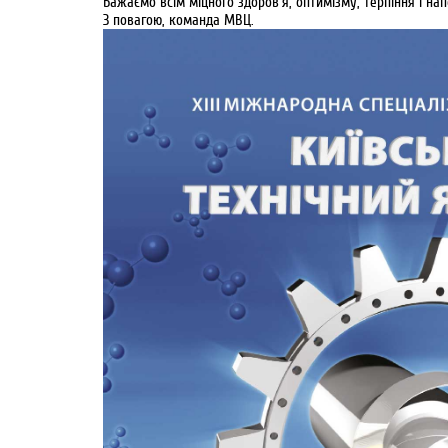
Бажаємо всім міцного здоров`я, оптимізму, терпіння і нап
З повагою, команда МВЦ.