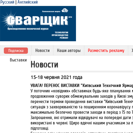
Русский
|
Английский
Новости
Наши авторы
Разместить рекламу
Подписка
Выставки
Новости
15-18 червня 2021 года
УВАГА! ПЕРЕНОС ВИСТАВКИ "Київський Технічний Ярмар
У поточних «ковідних» обставинах будь-яке планування м
продовження суворих обмежувальних заходів у Києві зму
перенести терміни проведення виставки "Київський Техні
ситуація з захворюваністю та поширенням коронавірусу 
максимально безпечно провести заходи в період з 15 по 1
Запрошення, які отримали відвідувачі на попередні дати
використані в червні. Щиро вдячні нашим учасникам за п
підготовці.