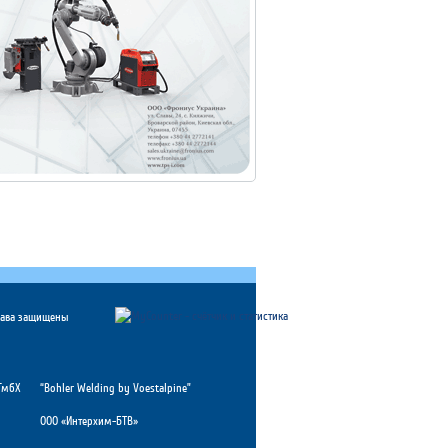
рава защищены
ГмбХ
“Bohler Welding by Voestalpine”
ООО «Интерхим-БТВ»