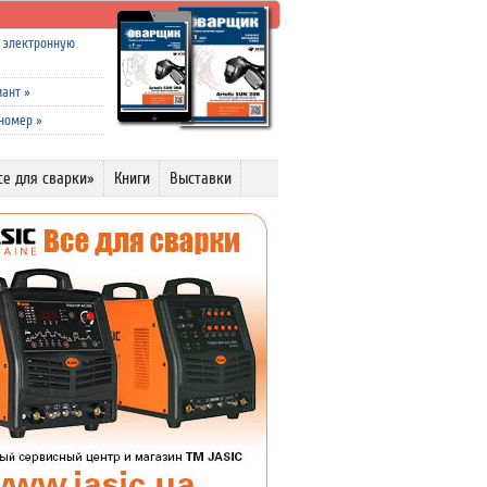
а электронную
иант
»
 номер
»
се для сварки»
Книги
Выставки