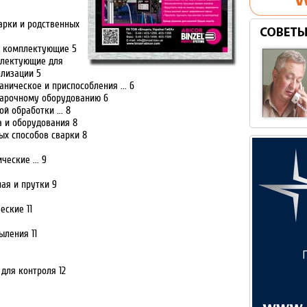
арки и родственных
и комплектующие 5
плектующие для
ллизации 5
ническое и приспособления ... 6
варочному оборудованию 6
й обработки ... 8
а и оборудования 8
ых способов сварки 8
еские ... 9
ая и прутки 9
еские 11
ыления 11
 для контроля 12