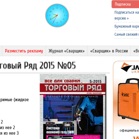
Подписка
Подписаться н
версию
»
Бумажный вар
Самый свежий
Разместить рекламу
Журнал «Сварщик»
«Сварщик» в России
«В
орговый Ряд 2015 №05
воримые (жидкое
 2
из нее 2
я из нее 3