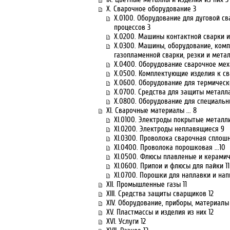
Х. Сварочное оборудование 3
Х.0100. Оборудование для дуговой св
процессов 3
Х.0200. Машины контактной сварки 
Х.0300. Машины, оборудование, ком
газопламенной сварки, резки и мета
Х.0400. Оборудование сварочное меха
Х.0500. Комплектующие изделия к с
Х.0600. Оборудование для термическо
Х.0700. Средства для защиты металл
Х.0800. Оборудование для специальн
XI. Сварочные материалы ... 8
ХI.0100. Электроды покрытые металлич
ХI.0200. Электроды неплавящиеся 9
ХI.0300. Проволока сварочная сплошн
ХI.0400. Проволока порошковая ...10
ХI.0500. Флюсы плавленые и керамич
ХI.0600. Припои и флюсы для пайки 11
ХI.0700. Порошки для наплавки и нап
XII. Промышленные газы 11
XIII. Средства защиты сварщиков 12
XIV. Оборудование, приборы, материалы
XV. Пластмассы и изделия из них 12
XVI. Услуги 12