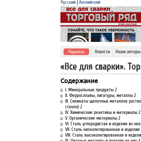
Русский
|
Английский
Новости
Наши авторы
Подписка
«Все для сварки». Т
Содержание
I. Минеральные лродукты 2
II. Ферросллавы, лигатуры, металлы 2
III. Силикаты щелочных металлов раст
стекло) 2
IV. Химические реактивы и материалы 2
V. Органические материалы 2
VI. Сталь углеродистая и изделия из нее
VII. Сталь низколегированная и изделия 
VIII. Сталь высоколегированная и издели
IX. Цветные металлы и изделия из них 3