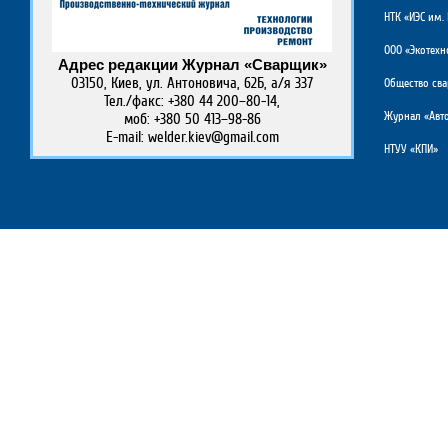
НТК «ИЭС им. 
ООО «Экотехн
Адрес редакции Журнал «Сварщик»
03150, Киев, ул. Антоновича, 62Б, а/я 337
Общество св
Тел./факс: +380 44 200–80-14,
Журнал «Авто
моб: +380 50 413–98-86
E-mail: welder.kiev@gmail.com
НТУУ «КПИ»