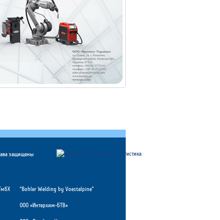
рава защищены
ГмбХ
“Bohler Welding by Voestalpine”
ООО «Интерхим-БТВ»