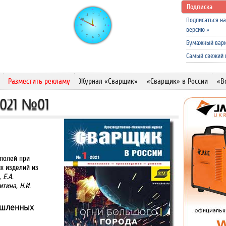
Подписка
Подписаться н
версию
»
Бумажный вар
Самый свежий
Разместить рекламу
Журнал «Сварщик»
«Сварщик» в России
«В
2021 №01
полей при
х изделий из
 Е.А.
итина, Н.И.
ышленных