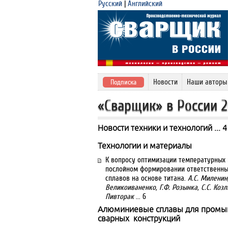
Русский
|
Английский
Новости
Наши авторы
Подписка
«Сварщик» в России 
Новости техники и технологий ... 4
Технологии и материалы
К вопросу оптимизации температурных 
послойном формировании ответственны
сплавов на основе титана.
А.С. Миленин,
Великоиваненко, Г.Ф. Розынка, С.С. Козл
Пивторак
... 6
Алюминиевые сплавы для пром
сварных конструкций