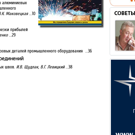
я алюминиевых
шленного
О.К. Маковецкая
...10
резки прибылей
сенко
...29
зовых деталей промышленного оборудования ...36
соединений
ных швов.
И.В. Щудлак, В.Г. Левицкий
...38