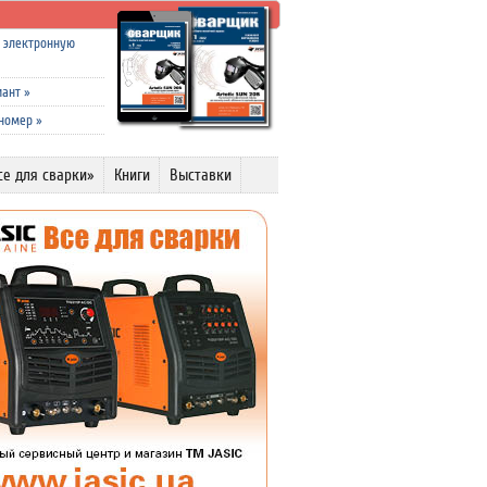
а электронную
иант
»
 номер
»
се для сварки»
Книги
Выставки