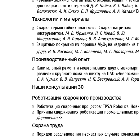
«Умные» зажимы контактных стыковых машин «Чайка
для сварки лент и стержней
Д. В. Чайка, В. Г. Чайка, Б.
Волохатюк, А. И. Ситко, С. П. Крушневич, А. А. Хатаян
13
Технологии и материалы
Сварка термостойких пластмасс. Сварка нагретым
инструментом.
М. В. Юрженко, Н. Г. Кораб, В. Ю.
Кондратенко, А. Н. Гальчун, В. В. Анистратенко, М. Г. 
Защитные покрытия из порошка Al
O
на изделиях из 
2
3
Дуда, Н. Я. Василик, М. Г. Ковалева, М. С. Прозорова, 
Производственный опыт
Капитальный ремонт и модернизация двух стационарн
разделки крупного лома на шихту на ПАО «Энергомаш
С. А. Чумак, В. В. Капустин, Н. П. Бескровный, А. А. Го
Наши консультации 30
Роботизация сварочного производства
Роботизация сварочных процессов: TPS/i Robotics. Нов
Причины сдерживания роботизации промышленных пр
Дорошенко
33
Охрана труда
Порядок расследования несчастных случаев комиссие