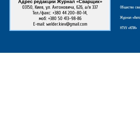
Адрес редакции Журнал «Сварщик»
03150, Киев, ул. Антоновича, 62Б, а/я 337
Общество св
Тел./факс: +380 44 200–80-14,
Журнал «Авто
моб: +380 50 413–98-86
E-mail: welder.kiev@gmail.com
НТУУ «КПИ»